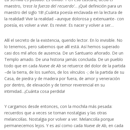
maestro,
‘crece la fuerza del recuerdo’
… ¡Qué definición para un
maestro del siglo 18! ¡Cuánta poesía enclavada en la lectura de
la realidad! Vivir la realidad –aunque dolorosa y extenuante- con
poesía, es volver a vivir. Es revivir. Es nacer y volver a ser…
Allí el secreto de la existencia, querido lector. En lo invisible. No
lo tenemos, pero sabemos que allí está. Así hemos superado
casi dos mil años de ausencia. De un Santuario añorado. De un
Templo amado. De una historia jamás concluida. De un pueblo
todo que en cada
Nueve de Ab
se retuerce del dolor de la partida
–de la tierra, de los sueños, de los vínculos -; de la partida de su
Casa, de piedra y de madera por fuera, de amor y veneración
por dentro, de elevación y de temor reverencial en su
intimidad…¡Cuánta cosa perdida!
Y cargamos desde entonces, con la mochila más pesada:
recuerdos que a veces se tornan nostalgias y las otras
melancolías. Nostalgia por volver a ver. Melancolía porque
permanecemos lejos. Y es así como cada
Nueve de Ab
, en cada