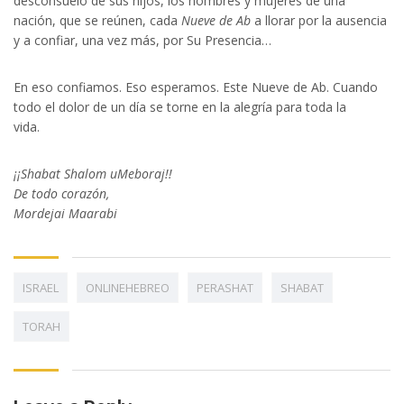
desconsuelo de sus hijos, los hombres y mujeres de una
nación, que se reúnen, cada
Nueve de Ab
a llorar por la ausencia
y a confiar, una vez más, por Su Presencia…
En eso confiamos. Eso esperamos. Este Nueve de Ab. Cuando
todo el dolor de un día se torne en la alegría para toda la
vida.
¡¡Shabat Shalom uMeboraj!!
De todo corazón,
Mordejai Maarabi
ISRAEL
ONLINEHEBREO
PERASHAT
SHABAT
TORAH