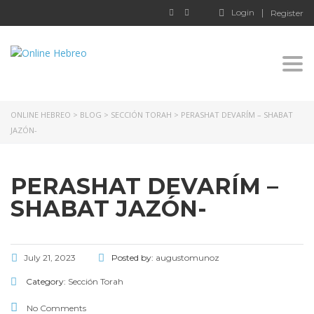
Login
Register
Togg
ONLINE HEBREO
>
BLOG
>
SECCIÓN TORAH
>
PERASHAT DEVARÍM – SHABAT
JAZÓN-
PERASHAT DEVARÍM –
SHABAT JAZÓN-
July 21, 2023
Posted by:
augustomunoz
Category:
Sección Torah
No Comments