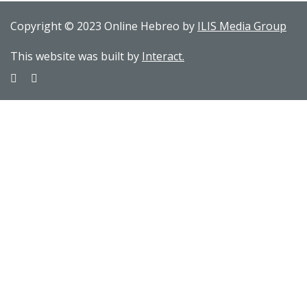
Copyright © 2023 Online Hebreo by
ILIS Media Group
This website was built by
Interact.
Sign In
The password must have a minimum of 8 characters of numbers
and letters, contain at least 1 capital letter