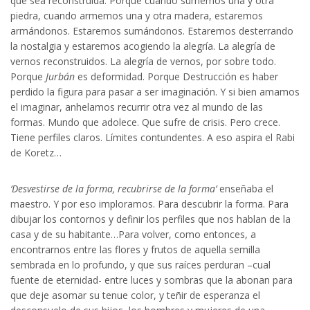
que sea reconstruida. Porque cuando sumemos una y otra
piedra, cuando armemos una y otra madera, estaremos
armándonos. Estaremos sumándonos. Estaremos desterrando
la nostalgia y estaremos acogiendo la alegría. La alegría de
vernos reconstruidos. La alegría de vernos, por sobre todo.
Porque
Jurbán
es deformidad. Porque Destrucción es haber
perdido la figura para pasar a ser imaginación. Y si bien amamos
el imaginar, anhelamos recurrir otra vez al mundo de las
formas. Mundo que adolece. Que sufre de crisis. Pero crece.
Tiene perfiles claros. Límites contundentes. A eso aspira el Rabi
de Koretz…
‘Desvestirse de la forma, recubrirse de la forma’
enseñaba el
maestro. Y por eso imploramos. Para descubrir la forma. Para
dibujar los contornos y definir los perfiles que nos hablan de la
casa y de su habitante…Para volver, como entonces, a
encontrarnos entre las flores y frutos de aquella semilla
sembrada en lo profundo, y que sus raíces perduran –cual
fuente de eternidad- entre luces y sombras que la abonan para
que deje asomar su tenue color, y teñir de esperanza el