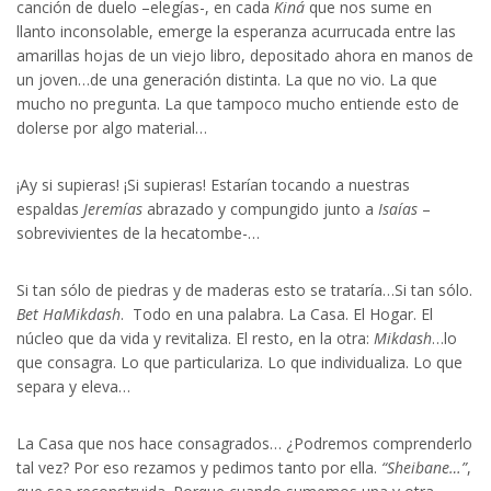
canción de duelo –elegías-, en cada
Kiná
que nos sume en
llanto inconsolable, emerge la esperanza acurrucada entre las
amarillas hojas de un viejo libro, depositado ahora en manos de
un joven…de una generación distinta. La que no vio. La que
mucho no pregunta. La que tampoco mucho entiende esto de
dolerse por algo material…
¡Ay si supieras! ¡Si supieras! Estarían tocando a nuestras
espaldas
Jeremías
abrazado y compungido junto a
Isaías
–
sobrevivientes de la hecatombe-…
Si tan sólo de piedras y de maderas esto se trataría…Si tan sólo.
Bet HaMikdash
. Todo en una palabra. La Casa. El Hogar. El
núcleo que da vida y revitaliza. El resto, en la otra:
Mikdash
…lo
que consagra. Lo que particulariza. Lo que individualiza. Lo que
separa y eleva…
La Casa que nos hace consagrados… ¿Podremos comprenderlo
tal vez? Por eso rezamos y pedimos tanto por ella.
“Sheibane…”
,