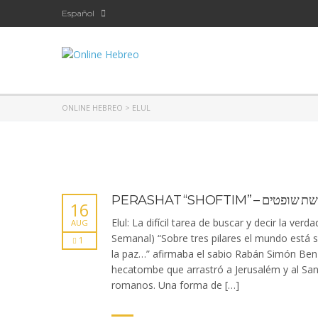
Español
ONLINE HEBREO
>
ELUL
PERASHAT “SHOFTIM” – ופטים
16
Elul: La difícil tarea de buscar y decir la ve
AUG
Semanal) “Sobre tres pilares el mundo está sos
1
la paz…” afirmaba el sabio Rabán Simón Ben 
hecatombe que arrastró a Jerusalém y al San
romanos. Una forma de […]