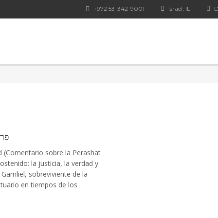
+972 53-342-9001
Israel, IL
D
פרשת ש
rdad (Comentario sobre la Perashat
tenido: la justicia, la verdad y
Gamliel, sobreviviente de la
tuario en tiempos de los