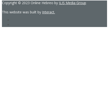
Copyright © 2023 Online Hebreo by
ILIS Media Group
This website was built by
Interact.
Sign In
The password must have a minimum
of 8 characters of numbers and letters, contain at least 1 capital
letter
Remember me
Sign In
Sign Up
Restore password
Send reset link
Password reset link sent
to your email
Close