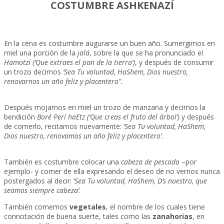
COSTUMBRE ASHKENAZÍ
En la cena es costumbre augurarse un buen año. Sumergimos en
miel una porción de la
jalá
, sobre la que se ha pronunciado el
Hamotzí
(‘Que extraes el pan de la tierra’)
, y después de consumir
un trozo decimos
‘Sea Tu voluntad, HaShem, Dios nuestro,
renovarnos un año feliz y placentero”.
Después mojamos en miel un trozo de manzana y decimos la
bendición
Boré Perí haEtz
(‘Que creas el fruto del árbol’)
y después
de comerlo, recitamos nuevamente:
‘Sea Tu voluntad, HaShem,
Dios nuestro, renovamos un año feliz y placentero’.
También es costumbre colocar una
cabeza de pescado
–por
ejemplo- y comer de ella expresando el deseo de no vernos nunca
postergados al decir:
‘Sea Tu voluntad, HaShem, D’s nuestro, que
seamos siempre cabeza’
.
También comemos
vegetales
, el nombre de los cuales tiene
connotación de buena suerte, tales como las
zanahorias
, en