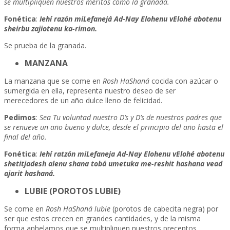
se multipliquen nuestros méritos como la granada.
Fonética
:
Iehí razón miLefanejá Ad-Nay Elohenu vElohé abotenu
sheirbu zajiotenu ka-rimon.
Se prueba de la granada.
MANZANA
La manzana que se come en
Rosh HaShaná
cocida con azúcar o
sumergida en ella, representa nuestro deseo de ser
merecedores de un año dulce lleno de felicidad.
Pedimos
:
Sea Tu voluntad nuestro D’s y D’s de nuestros padres que
se renueve un año bueno y dulce, desde el principio del año hasta el
final del año.
Fonética
:
Iehí ratzón miLefaneja Ad-Nay Elohenu vElohé abotenu
shetitjadesh alenu shana tobá umetuka me-reshit hashana vead
ajarit hashaná.
LUBIE (POROTOS LUBIE)
Se come en
Rosh HaShaná lubie
(porotos de cabecita negra) por
ser que estos crecen en grandes cantidades, y de la misma
forma anhelamos que se multipliquen nuestros preceptos.