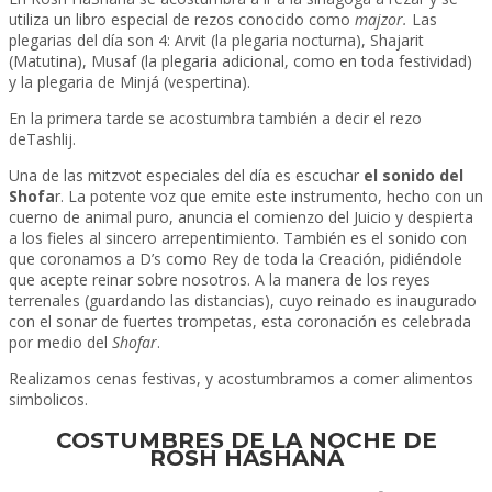
utiliza un libro especial de rezos conocido como
majzor.
Las
plegarias del día son 4: Arvit (la plegaria nocturna), Shajarit
(Matutina), Musaf (la plegaria adicional, como en toda festividad)
y la plegaria de Minjá (vespertina).
En la primera tarde se acostumbra también a decir el rezo
deTashlij.
Una de las mitzvot especiales del día es escuchar
el sonido del
Shofa
r. La potente voz que emite este instrumento, hecho con un
cuerno de animal puro, anuncia el comienzo del Juicio y despierta
a los fieles al sincero arrepentimiento. También es el sonido con
que coronamos a D’s como Rey de toda la Creación, pidiéndole
que acepte reinar sobre nosotros. A la manera de los reyes
terrenales (guardando las distancias), cuyo reinado es inaugurado
con el sonar de fuertes trompetas, esta coronación es celebrada
por medio del
Shofar
.
Realizamos cenas festivas, y acostumbramos a comer alimentos
simbolicos.
COSTUMBRES DE LA NOCHE DE
ROSH HASHANÁ