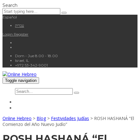
Search
Español
עברית
Login
Register
Dom - Jue 8.00 - 18.00
Israel, IL
+972 53-342-9001
Toggle navigation
Online Hebreo
>
Blog
>
Festividades Judías
>
ROSH HASHANÁ “El
Comienzo del Año Nuevo Judío”
ROSH HASHANÁ “El