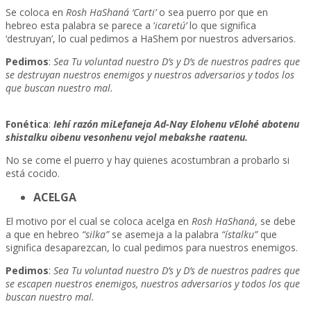
Se coloca en
Rosh HaShaná ‘Carti’
o sea puerro por que en
hebreo esta palabra se parece a ‘
icaretú’
lo que significa
‘destruyan’, lo cual pedimos a HaShem por nuestros adversarios.
Pedimos
:
Sea Tu voluntad nuestro D’s y D’s de nuestros padres que
se destruyan nuestros enemigos y nuestros adversarios y todos los
que buscan nuestro mal.
Fonética
:
Iehí razón miLefaneja Ad-Nay Elohenu vElohé abotenu
shistalku oibenu vesonhenu vejol mebakshe raatenu.
No se come el puerro y hay quienes acostumbran a probarlo si
está cocido.
ACELGA
El motivo por el cual se coloca acelga en
Rosh HaShaná
, se debe
a que en hebreo
“silka”
se asemeja a la palabra
“ístalku”
que
significa desaparezcan, lo cual pedimos para nuestros enemigos.
Pedimos
:
Sea Tu voluntad nuestro D’s y D’s de nuestros padres que
se escapen nuestros enemigos, nuestros adversarios y todos los que
buscan nuestro mal.