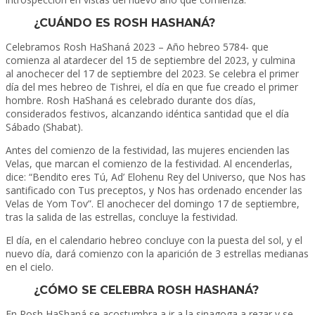
¿CUÁNDO ES ROSH HASHANÁ?
Celebramos Rosh HaShaná 2023 – Año hebreo 5784- que
comienza al atardecer del 15 de septiembre del 2023, y culmina
al anochecer del 17 de septiembre del 2023. Se celebra el primer
día del mes hebreo de Tishrei, el día en que fue creado el primer
hombre. Rosh HaShaná es celebrado durante dos días,
considerados festivos, alcanzando idéntica santidad que el día
Sábado (Shabat).
Antes del comienzo de la festividad, las mujeres encienden las
Velas, que marcan el comienzo de la festividad. Al encenderlas,
dice: “Bendito eres Tú, Ad’ Elohenu Rey del Universo, que Nos has
santificado con Tus preceptos, y Nos has ordenado encender las
Velas de Yom Tov”. El anochecer del domingo 17 de septiembre,
tras la salida de las estrellas, concluye la festividad.
El día, en el calendario hebreo concluye con la puesta del sol, y el
nuevo día, dará comienzo con la aparición de 3 estrellas medianas
en el cielo.
¿CÓMO SE CELEBRA ROSH HASHANÁ?
En Rosh HaShaná se acostumbra a ir a la sinagoga a rezar y se