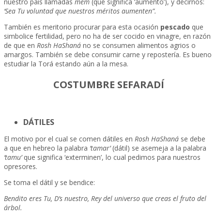
nuestro país llamadas
mem
(que significa ‘aumento’), y decirnos:
‘Sea Tu voluntad que nuestros méritos aumenten”.
También es meritorio procurar para esta ocasión
pescado
que
simbolice fertilidad, pero no ha de ser cocido en vinagre, en razón
de que en
Rosh HaShaná
no se consumen alimentos agrios o
amargos. También se debe consumir carne y repostería. Es bueno
estudiar la Torá estando aún a la mesa.
COSTUMBRE SEFARADÍ
DÁTILES
El motivo por el cual se comen dátiles en
Rosh HaShaná
se debe
a que en hebreo la palabra
‘tamar’
(dátil) se asemeja a la palabra
‘tamu’
que significa ‘exterminen’, lo cual pedimos para nuestros
opresores.
Se toma el dátil y se bendice:
Bendito eres Tu, D’s nuestro, Rey del universo que creas el fruto del
árbol.