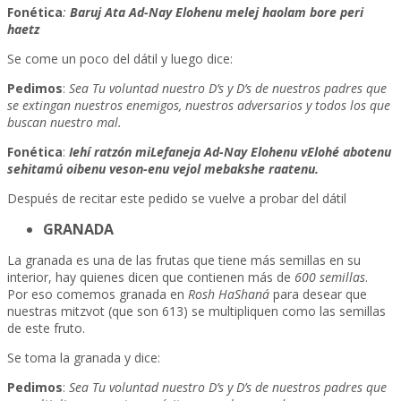
Fonética
:
Baruj Ata Ad-Nay Elohenu melej haolam bore peri
haetz
Se come un poco del dátil y luego dice:
Pedimos
:
Sea Tu voluntad nuestro D’s y D’s de nuestros padres que
se extingan nuestros enemigos, nuestros adversarios y todos los que
buscan nuestro mal.
Fonética
:
Iehí ratzón miLefaneja Ad-Nay Elohenu vElohé abotenu
sehitamú oibenu veson-enu vejol mebakshe raatenu.
Después de recitar este pedido se vuelve a probar del dátil
GRANADA
La granada es una de las frutas que tiene más semillas en su
interior, hay quienes dicen que contienen más de
600 semillas
.
Por eso comemos granada en
Rosh HaShaná
para desear que
nuestras mitzvot (que son 613) se multipliquen como las semillas
de este fruto.
Se toma la granada y dice:
Pedimos
:
Sea Tu voluntad nuestro D’s y D’s de nuestros padres que