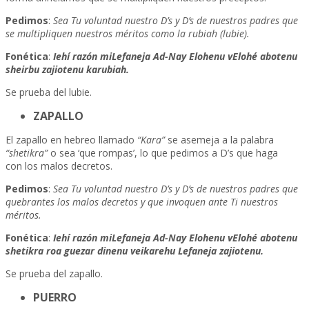
Pedimos
:
Sea Tu voluntad nuestro D’s y D’s de nuestros padres que
se multipliquen nuestros méritos como la rubiah (lubie).
Fonética
:
Iehí razón miLefaneja Ad-Nay Elohenu vElohé abotenu
sheirbu zajiotenu karubiah.
Se prueba del lubie.
ZAPALLO
El zapallo en hebreo llamado
“Kara”
se asemeja a la palabra
“shetikra”
o sea ‘que rompas’, lo que pedimos a D’s que haga
con los malos decretos.
Pedimos
:
Sea Tu voluntad nuestro D’s y D’s de nuestros padres que
quebrantes los malos decretos y que invoquen ante Ti nuestros
méritos.
Fonética
:
Iehí razón miLefaneja Ad-Nay Elohenu vElohé abotenu
shetikra roa guezar dinenu veikarehu Lefaneja zajiotenu.
Se prueba del zapallo.
PUERRO