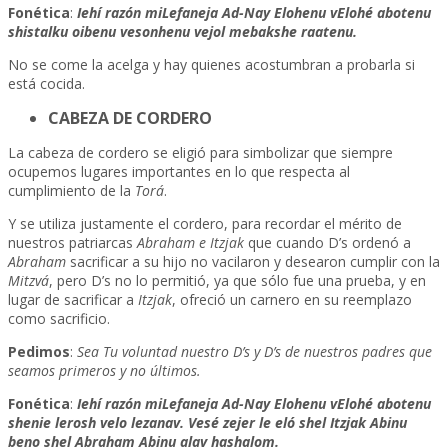
Fonética
:
Iehí razón miLefaneja Ad-Nay Elohenu vElohé abotenu
shistalku oibenu vesonhenu vejol mebakshe raatenu.
No se come la acelga y hay quienes acostumbran a probarla si
está cocida.
CABEZA DE CORDERO
La cabeza de cordero se eligió para simbolizar que siempre
ocupemos lugares importantes en lo que respecta al
cumplimiento de la
Torá
.
Y se utiliza justamente el cordero, para recordar el mérito de
nuestros patriarcas
Abraham e Itzjak
que cuando D’s ordenó a
Abraham
sacrificar a su hijo no vacilaron y desearon cumplir con la
Mitzvá
, pero D’s no lo permitió, ya que sólo fue una prueba, y en
lugar de sacrificar a
Itzjak
, ofreció un carnero en su reemplazo
como sacrificio.
Pedimos
:
Sea Tu voluntad nuestro D’s y D’s de nuestros padres que
seamos primeros y no últimos.
Fonética
:
Iehí razón miLefaneja Ad-Nay Elohenu vElohé abotenu
shenie lerosh velo lezanav. Vesé zejer le eló shel Itzjak Abinu
beno shel Abraham Abinu alav hashalom.