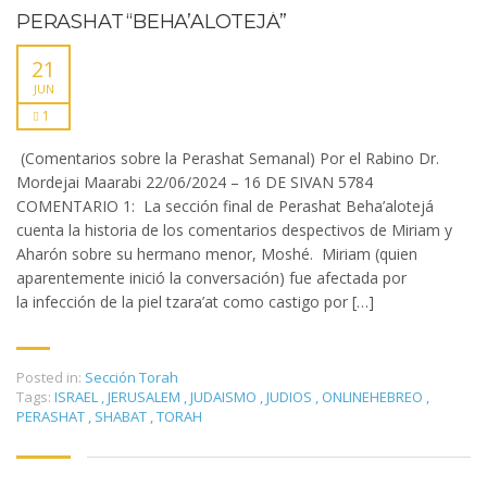
PERASHAT “BEHA’ALOTEJÁ”
21
JUN
1
(Comentarios sobre la Perashat Semanal) Por el Rabino Dr.
Mordejai Maarabi 22/06/2024 – 16 DE SIVAN 5784
COMENTARIO 1: La sección final de Perashat Beha’alotejá
cuenta la historia de los comentarios despectivos de Miriam y
Aharón sobre su hermano menor, Moshé. Miriam (quien
aparentemente inició la conversación) fue afectada por
la infección de la piel tzara’at como castigo por […]
Posted in:
Sección Torah
Tags:
ISRAEL
,
JERUSALEM
,
JUDAISMO
,
JUDIOS
,
ONLINEHEBREO
,
PERASHAT
,
SHABAT
,
TORAH