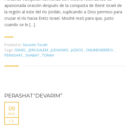
apasionada oración después de la conquista de Bené Israel de
la región al este del río Jordán, suplicando a Dios permiso para
cruzar el río hacia Eretz Israel. Moshé rezó para que, justo
cuando se le […]
Posted in:
Sección Torah
Tags:
ISRAEL
,
JERUSALEM
,
JUDAISMO
,
JUDIOS
,
ONLINEHEBREO
,
PERASHAT
,
SHABAT
,
TORAH
PERASHAT “DEVARÍM”
09
AUG
3