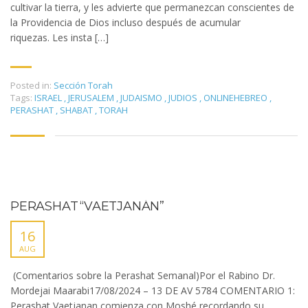
cultivar la tierra, y les advierte que permanezcan conscientes de
la Providencia de Dios incluso después de acumular
riquezas. Les insta […]
Posted in:
Sección Torah
Tags:
ISRAEL
,
JERUSALEM
,
JUDAISMO
,
JUDIOS
,
ONLINEHEBREO
,
PERASHAT
,
SHABAT
,
TORAH
PERASHAT “VAETJANÁN”
16
AUG
(Comentarios sobre la Perashat Semanal)Por el Rabino Dr.
Mordejai Maarabi17/08/2024 – 13 DE AV 5784 COMENTARIO 1:
Perashat Vaetjanan comienza con Moshé recordando su