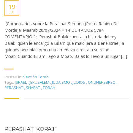
19
JUL
(Comentarios sobre la Perashat Semanal)Por el Rabino Dr.
Mordejai Maarabi20/07/2024 – 14 DE TAMUZ 5784
COMENTARIO 1: Perashat Balak cuenta la historia del rey
Balak quien le encargó a Bil’am que maldijera a Bené Israel, a
quienes percibía como una amenaza directa a su reino,
Moab. Cuando Bil’am llegó a Moab, Balak lo llevó a un lugar […]
Posted in:
Sección Torah
Tags:
ISRAEL
,
JERUSALEM
,
JUDAISMO
,
JUDIOS
,
ONLINEHEBREO
,
PERASHAT
,
SHABAT
,
TORAH
PERASHAT “KORAJ”