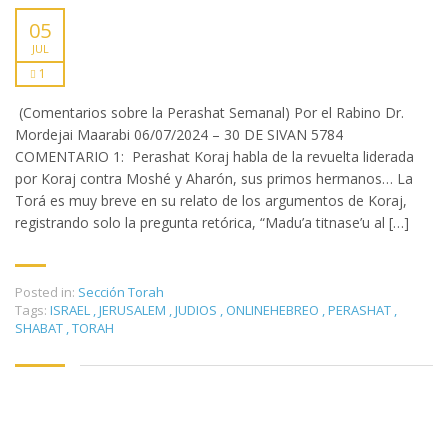
05
JUL
1
(Comentarios sobre la Perashat Semanal) Por el Rabino Dr.
Mordejai Maarabi 06/07/2024 – 30 DE SIVAN 5784
COMENTARIO 1: Perashat Koraj habla de la revuelta liderada
por Koraj contra Moshé y Aharón, sus primos hermanos… La
Torá es muy breve en su relato de los argumentos de Koraj,
registrando solo la pregunta retórica, “Madu’a titnase’u al […]
Posted in:
Sección Torah
Tags:
ISRAEL
,
JERUSALEM
,
JUDIOS
,
ONLINEHEBREO
,
PERASHAT
,
SHABAT
,
TORAH