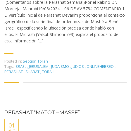
(Comentarios sobre la Perashat Semanal)Por el Rabino Dr.
Mordejai Maarabi10/08/2024 – 06 DE AV 5784 COMENTARIO 1:
El versículo inicial de Perashat Devarím proporciona el contexto
geográfico de la serie final de ordenanzas de Moshé a Bené
Israel, especificando la ubicación precisa donde habló con
ellos. El Midrash (Yalkut Shimoni 793) explica el propósito de
esta información […]
Posted in:
Sección Torah
Tags:
ISRAEL
,
JERUSALEM
,
JUDAISMO
,
JUDIOS
,
ONLINEHEBREO
,
PERASHAT
,
SHABAT
,
TORAH
PERASHAT “MATOT – MASSÉ”
01
AUG