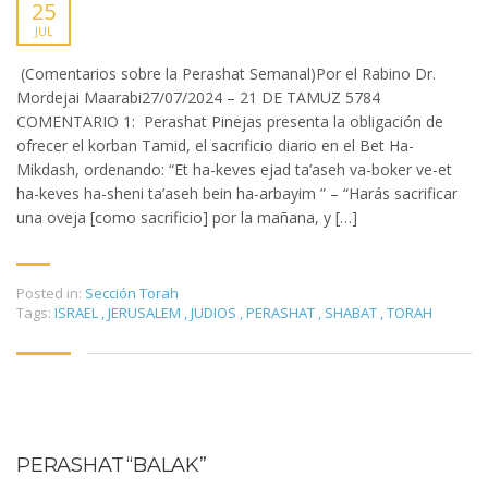
25
JUL
(Comentarios sobre la Perashat Semanal)Por el Rabino Dr.
Mordejai Maarabi27/07/2024 – 21 DE TAMUZ 5784
COMENTARIO 1: Perashat Pinejas presenta la obligación de
ofrecer el korban Tamid, el sacrificio diario en el Bet Ha-
Mikdash, ordenando: “Et ha-keves ejad ta’aseh va-boker ve-et
ha-keves ha-sheni ta’aseh bein ha-arbayim ” – “Harás sacrificar
una oveja [como sacrificio] por la mañana, y […]
Posted in:
Sección Torah
Tags:
ISRAEL
,
JERUSALEM
,
JUDIOS
,
PERASHAT
,
SHABAT
,
TORAH
PERASHAT “BALAK”