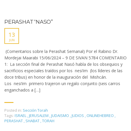
PERASHAT “NASÓ”
13
JUN
(Comentarios sobre la Perashat Semanal) Por el Rabino Dr.
Mordejai Maarabi 15/06/2024 – 9 DE SIVAN 5784 COMENTARIO
1: La sección final de Perashat Nasó habla de los obsequios y
sacrificios especiales traídos por los nesi’im (los líderes de las
doce tribus) en honor de la inauguración del Mishcán.
Los nesi’im primero trajeron un regalo conjunto (seis carros
enganchados a […]
Posted in:
Sección Torah
Tags:
ISRAEL
,
JERUSALEM
,
JUDAISMO
,
JUDIOS
,
ONLINEHEBREO
,
PERASHAT
,
SHABAT
,
TORAH