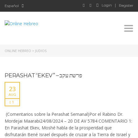
Login
Register
Español
Togg
ONLINE HEBREO
>
JUDIOS
PERASHAT “EKEV” – פרשת עקב
23
AUG
1
(Comentarios sobre la Perashat Semanal)Por el Rabino Dr.
Mordejai Maarabi24/08/2024 – 20 DE AV 5784 COMENTARIO 1:
En Parashat Ekev, Moshé habla de la prosperidad que
disfrutarán Bené Israel después de cruzar a la Tierra de Israel y