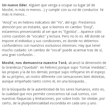
Un nuevo líder
. Alguien que venga a ocupar su lugar (el de
Moshé, ni más ni menos…) y cumplir con su rol de conductor. Ni
más ni menos…
“Anojí” es en hebreo indicativo del “Yo”, del ego. Prestemos
atención por un instante, que si leemos en cambio “Enojí”,
estaremos presenciando al ser que es “Egoísta”… Aparece sólo
como cuestión de “vocales” y lectura. Pero no lo es. Allí donde se
impone el individuo y sus condiciones, es donde no debemos
confundirnos con nuestros exclusivos intereses. Hay que tener
mucho cuidado. Un cambio de “vocal” puede acarrear tras de sí,
una gran confusión…
Moshé, nos demuestra nuestra Torá
, alcanzó la dimensión de
la Grandeza (“Guedulá”- en hebreo) porque supo “tomar medidas”,
las propias y la de los demás; porque supo reflejarse en el espejo
de su prójimo, un rostro diferente con sensaciones bien distintas,
aunque empeñado tanto como él, en una búsqueda…
En la búsqueda de la autenticidad de los seres humanos, esto es,
la cualidad que nos permite conocernos tal cual somos, con
nuestras flaquezas y limitaciones, por sobre todo. Sin olvidar, por
cierto, de la pluripotencialidad escondida en cada uno y uno.