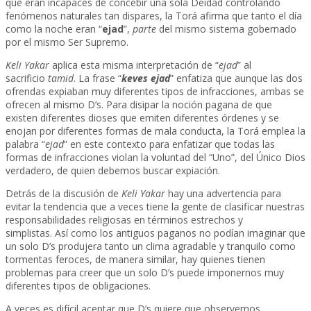
que eran incapaces de concebir una sola Deidad controlando
fenómenos naturales tan dispares, la Torá afirma que tanto el día
como la noche eran “
ejad
”,
parte
del mismo sistema gobernado
por el mismo Ser Supremo.
Keli Yakar
aplica esta misma interpretación de “
ejad
” al
sacrificio
tamid
. La frase “
keves ejad
” enfatiza que aunque las dos
ofrendas expiaban muy diferentes tipos de infracciones, ambas se
ofrecen al mismo D’s. Para disipar la noción pagana de que
existen diferentes dioses que emiten diferentes órdenes y se
enojan por diferentes formas de mala conducta, la Torá emplea la
palabra “
ejad
” en este contexto para enfatizar que todas las
formas de infracciones violan la voluntad del “Uno”, del Único Dios
verdadero, de quien debemos buscar expiación.
Detrás de la discusión de
Keli Yakar
hay una advertencia para
evitar la tendencia que a veces tiene la gente de clasificar nuestras
responsabilidades religiosas en términos estrechos y
simplistas. Así como los antiguos paganos no podían imaginar que
un solo D’s produjera tanto un clima agradable y tranquilo como
tormentas feroces, de manera similar, hay quienes tienen
problemas para creer que un solo D’s puede imponernos muy
diferentes tipos de obligaciones.
A veces es difícil aceptar que D’s quiere que observemos