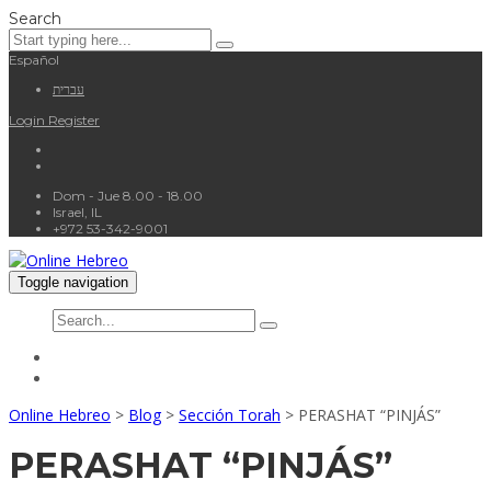
Search
Español
עברית
Login
Register
Dom - Jue 8.00 - 18.00
Israel, IL
+972 53-342-9001
Toggle navigation
Online Hebreo
>
Blog
>
Sección Torah
>
PERASHAT “PINJÁS”
PERASHAT “PINJÁS”