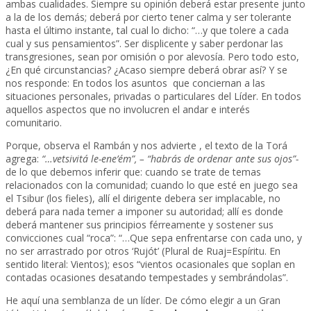
ambas cualidades. Siempre su opinión deberá estar presente junto
a la de los demás; deberá por cierto tener calma y ser tolerante
hasta el último instante, tal cual lo dicho: “…y que tolere a cada
cual y sus pensamientos”. Ser displicente y saber perdonar las
transgresiones, sean por omisión o por alevosía. Pero todo esto,
¿En qué circunstancias? ¿Acaso siempre deberá obrar así? Y se
nos responde: En todos los asuntos que conciernan a las
situaciones personales, privadas o particulares del Líder. En todos
aquellos aspectos que no involucren el andar e interés
comunitario.
Porque, observa el Rambán y nos advierte , el texto de la Torá
agrega:
“…vetsivitá le-ene’ém”, – “habrás de ordenar ante sus ojos”-
de lo que debemos inferir que: cuando se trate de temas
relacionados con la comunidad; cuando lo que esté en juego sea
el Tsibur (los fieles), allí el dirigente debera ser implacable, no
deberá para nada temer a imponer su autoridad; allí es donde
deberá mantener sus principios férreamente y sostener sus
convicciones cual “roca”: “…Que sepa enfrentarse con cada uno, y
no ser arrastrado por otros ‘Rujót’ (Plural de Ruaj=Espíritu. En
sentido literal: Vientos); esos “vientos ocasionales que soplan en
contadas ocasiones desatando tempestades y sembrándolas”.
He aquí una semblanza de un líder. De cómo elegir a un Gran