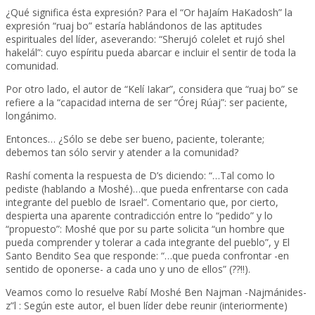
¿Qué significa ésta expresión? Para el “Or haJaím HaKadosh” la
expresión “ruaj bo” estaría hablándonos de las aptitudes
espirituales del líder, aseverando: “Sherujó colelet et rujó shel
hakelál”: cuyo espíritu pueda abarcar e incluir el sentir de toda la
comunidad.
Por otro lado, el autor de “Kelí Iakar”, considera que “ruaj bo” se
refiere a la “capacidad interna de ser “Órej Rúaj”: ser paciente,
longánimo.
Entonces… ¿Sólo se debe ser bueno, paciente, tolerante;
debemos tan sólo servir y atender a la comunidad?
Rashí comenta la respuesta de D’s diciendo: “…Tal como lo
pediste (hablando a Moshé)…que pueda enfrentarse con cada
integrante del pueblo de Israel”. Comentario que, por cierto,
despierta una aparente contradicción entre lo “pedido” y lo
“propuesto”: Moshé que por su parte solicita “un hombre que
pueda comprender y tolerar a cada integrante del pueblo”, y El
Santo Bendito Sea que responde: “…que pueda confrontar -en
sentido de oponerse- a cada uno y uno de ellos” (??!!).
Veamos como lo resuelve Rabí Moshé Ben Najman -Najmánides-
z”l : Según este autor, el buen líder debe reunir (interiormente)