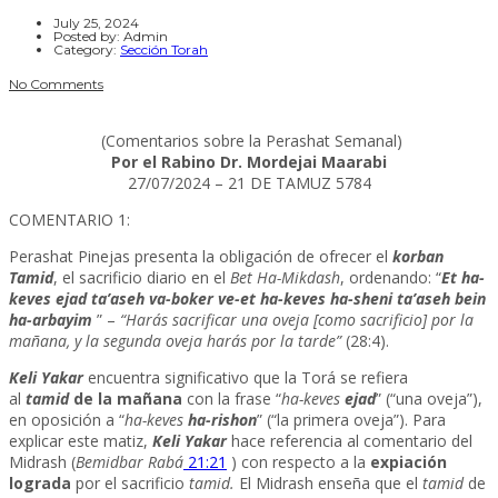
July 25, 2024
Posted by:
Admin
Category:
Sección Torah
No Comments
(Comentarios sobre la Perashat Semanal)
Por el Rabino Dr. Mordejai Maarabi
27/07/2024 – 21 DE TAMUZ 5784
COMENTARIO 1:
Perashat Pinejas presenta la obligación de ofrecer el
korban
Tamid
, el sacrificio diario en el
Bet Ha-Mikdash
, ordenando: “
Et ha-
keves ejad ta’aseh va-boker ve-et ha-keves ha-sheni ta’aseh bein
ha-arbayim
” –
“Harás sacrificar una oveja [como sacrificio] por la
mañana, y la segunda oveja harás por la tarde”
(28:4).
Keli Yakar
encuentra significativo que la Torá se refiera
al
tamid
de la mañana
con la frase “
ha-keves
ejad
” (“una oveja”),
en oposición a “
ha-keves
ha-rishon
” (“la primera oveja”). Para
explicar este matiz,
Keli Yakar
hace referencia al comentario del
Midrash (
Bemidbar Rabá
21:21
) con respecto a la
expiación
lograda
por el sacrificio
tamid.
El Midrash enseña que el
tamid
de