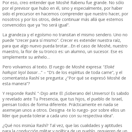
Por eso, creo entender que Moshé Rabenu fue grande. No sólo
por el previsor que hubo en él, sino y especialmente, por haber
sido el precursor en hacernos comprender que nuestro hacer, por
nosotros y por los otros, debe continuar más allá que estemos
convencidos que ya “no será igual”.
La grandeza y el egoísmo no transitan el mismo sendero. Uno no
puede “crecer para sí mismo”. Crecer es extender nuestra raíz,
para que algo nuevo pueda brotar…En el caso de Moshé, nuestro
maestro, la flor de su tronco es: un alumno, un sucesor. Ese es
simplemente su anhelo…
Pero volvamos al texto. El ruego de Moshé expresa: “
Eloké
haRujot lejol basar
…” – “D’s de los espíritus de toda carne”, y el
comentarista Rashí se pregunta: ¿“Por qué se expresó Moshé de
esta manera”?
Y responde Rashí: “-Dijo ante El: ¡Soberano del Universo! Es sabido
y revelado ante Tu Presencia, que tus hijos, el pueblo de Israel,
piensan todos de forma diferente. Prácticamente en nada se
asemejan unos a otros. Designa -te lo ruego- por sobre ellos un
líder que pueda tolerar a cada uno con su respectiva idea”.
¿Qué nos insinúa Rashí? Tal vez, que las cualidades y aptitudes
para la conducción militar y política de un pueblo, requieren de un