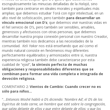
escrupulosamente las minucias detalladas de la
Halajá
, sino
también para centrarse en ideales morales y espirituales más
amplias; que debemos estudiar Torá con rigor intelectual, en un
alto nivel de sofisticación, pero también
para desarrollar un
vínculo emocional con D’s
; que debemos vivir nuestras vidas en
el fiel servicio de D’s, pero también ser sensibles, amables,
generosos y afectuosos con otras personas; que debemos
desarrollar nuestra propia conexión personal con nuestro Creador,
mientras también nos dedicamos a las necesidades de la
comunidad.
Keli Yakar
nos está enseñando que así como el
mundo natural consiste en fenómenos muy diferentes
perfectamente equilibrados y armonizados entre sí, nuestra
experiencia religiosa también debe caracterizarse por esta
cualidad de “
ejad”
,
la síntesis perfecta de muchas
obligaciones y responsabilidades diferentes que se
combinan para formar una vida completa e integrada de
devoción religiosa.
COMENTARIO 2:
Vientos de Cambio: Cuando crecer no es
sólo para niños…
“…
Entonces Moshé habló a D’s diciendo: ‘Nombre Ad’, el D’s de los
Espíritus de toda carne, un hombre que esté sobre la congregación,
que salga delante de ellos y que entre delante de ellos; y que los