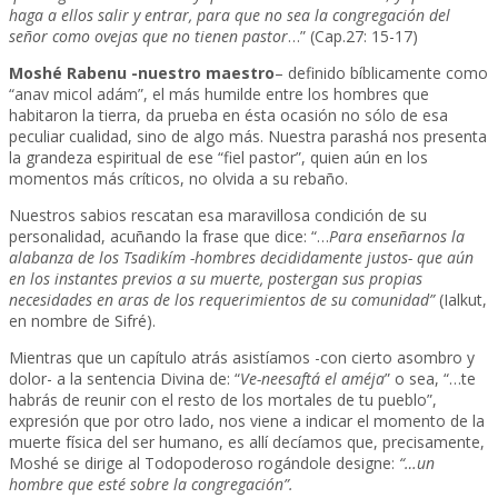
haga a ellos salir y entrar, para que no sea la congregación del
señor como ovejas
que no tienen pastor
…” (Cap.27: 15-17)
Moshé Rabenu -nuestro maestro
– definido bíblicamente como
“anav micol adám”, el más humilde entre los hombres que
habitaron la tierra, da prueba en ésta ocasión no sólo de esa
peculiar cualidad, sino de algo más. Nuestra parashá nos presenta
la grandeza espiritual de ese “fiel pastor”, quien aún en los
momentos más críticos, no olvida a su rebaño.
Nuestros sabios rescatan esa maravillosa condición de su
personalidad, acuñando la frase que dice: “…
Para enseñarnos la
alabanza de los Tsadikím -hombres decididamente justos- que aún
en los instantes previos a su muerte, postergan sus propias
necesidades en aras de los requerimientos de su comunidad”
(Ialkut,
en nombre de Sifré).
Mientras que un capítulo atrás asistíamos -con cierto asombro y
dolor- a la sentencia Divina de: “
Ve-neesaftá el améja
” o sea, “…te
habrás de reunir con el resto de los mortales de tu pueblo”,
expresión que por otro lado, nos viene a indicar el momento de la
muerte física del ser humano, es allí decíamos que, precisamente,
Moshé se dirige al Todopoderoso rogándole designe:
“…un
hombre que esté sobre la congregación”.