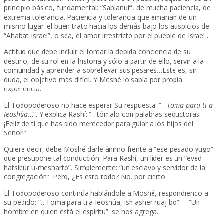
principio básico, fundamental: “Sablanut”, de mucha paciencia, de
extrema tolerancia. Paciencia y tolerancia que emanan de un
mismo lugar: el buen trato hacia los demás bajo los auspicios de
“Ahabat Israel”, o sea, el amor irrestricto por el pueblo de Israel .
Actitud que debe incluir el tomar la debida conciencia de su
destino, de su rol en la historia y sólo a partir de ello, servir a la
comunidad y aprender a sobrellevar sus pesares…Este es, sin
duda, el objetivo más difícil. Y Moshé lo sabía por propia
experiencia.
El Todopoderoso no hace esperar Su respuesta: “…
Toma para ti a
Ieoshúa
…”. Y explica Rashí: “…tómalo con palabras seductoras:
¡Feliz de ti que has sido merecedor para guiar a los hijos del
Señor!”
Quiere decir, debe Moshé darle ánimo frente a “ese pesado yugo”
que presupone tal conducción. Para Rashí, un líder es un “eved
hatsibur u-meshartó”. Simplemente: “un esclavo y servidor de la
congregación”. Pero, ¿Es esto todo? No, por cierto.
El Todopoderoso continúa hablándole a Moshé, respondiendo a
su pedido: “…Toma para ti a Ieoshúa, ish asher ruaj bo”. – “Un
hombre en quien está el espíritu”, se nos agrega.