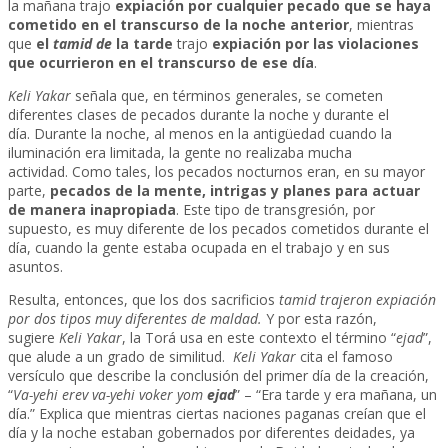
la mañana trajo
expiación por cualquier pecado que se haya
cometido en el transcurso de la noche anterior
, mientras
que
el
tamid de
la tarde
trajo
expiación por las violaciones
que ocurrieron en el transcurso de ese día
.
Keli Yakar
señala que, en términos generales, se cometen
diferentes clases de pecados durante la noche y durante el
día. Durante la noche, al menos en la antigüedad cuando la
iluminación era limitada, la gente no realizaba mucha
actividad. Como tales, los pecados nocturnos eran, en su mayor
parte,
pecados de la mente, intrigas y planes para actuar
de manera inapropiada
. Este tipo de transgresión, por
supuesto, es muy diferente de los pecados cometidos durante el
día, cuando la gente estaba ocupada en el trabajo y en sus
asuntos.
Resulta, entonces, que los dos sacrificios
tamid trajeron expiación
por dos tipos muy diferentes de maldad.
Y por esta razón,
sugiere
Keli Yakar
, la Torá usa en este contexto el término “
ejad
”,
que alude a un grado de similitud.
Keli Yakar
cita el famoso
versículo que describe la conclusión del primer día de la creación,
“
Va-yehi erev va-yehi voker yom
ejad
” – “Era tarde y era mañana, un
día.” Explica que mientras ciertas naciones paganas creían que el
día y la noche estaban gobernados por diferentes deidades, ya