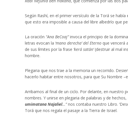
Rabi Nejunia ben Hakaná
, que comienza por las dos pa
Según Rashí, en el primer versículo de la Torá se había em
que esto era imposible a causa del libre albedrío que pe
La oración
“Ana BeCoaj”
invoca el principio de la domina
letras evocan la
‘mano derecha’ del Eterno
que vencerá a
de sus límites por la frase
‘kerá satán’
(destruir al mal i
hombre.
Plegaria que nos trae a la memoria un recorrido. Desier
hacerlo habitar entre nosotros, para que Su Nombre –env
Arribamos al final de un ciclo. Por delante, en nuestro 
nombres. Y unirse en plegaria de palabras y de hechos,
umimatana Najaliel
…”
nos contaba nuestro Libro. ‘Desde 
Torá que nos regala el pasaje a la Tierra de Israel.