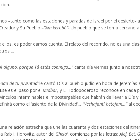
ación.
 –tanto como las estaciones y paradas de Israel por el desierto- ac
l Creador y Su Pueblo
–“Am kerobó”-
Un pueblo que se torna cercano a É
 ellos, es poder darnos cuenta. El relato del recorrido, no es una cla
otros….
mal alguno, porque Tú estás conmigo…”
canta día viernes junto a nosot
ndad de tu juventud’
le cantó D´s al pueblo judío en boca de Jeremías
 Ese es el paso por el
Midbar
, y El Todopoderoso reconoce en cada pa
nculos interminables e impostergables que habrán de llevar a D´s y al
finirá como el ‘asiento de la Divinidad’
… “Veshajantí betojam…”
al dec
 una relación estrecha que une las cuarenta y dos estaciones del itine
a Rab I. Horovitz, autor del
‘Shela’
, comienza por las letras:
Alef, Bet, 