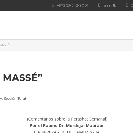
+972 53-342-9001
Israel, IL
D
MASSÉ”
 MASSÉ”
y:
Sección Torah
(Comentarios sobre la Perashat Semanal)
Por el Rabino Dr. Mordejai Maarabi
03/08/2024 – 28 DE TAMUZ 5784