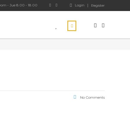
om - Jue 8.00 - 18.00
Login
Register
No Comments