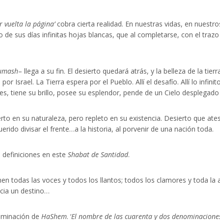
r vuelta la página’
cobra cierta realidad. En nuestras vidas, en nuestro
 de sus días infinitas hojas blancas, que al completarse, con el traz
umash
– llega a su fin. El desierto quedará atrás, y la belleza de la ti
por Israel. La Tierra espera por el Pueblo. Allí el desafío. Allí lo infin
les, tiene su brillo, posee su esplendor, pende de un Cielo desplega
to en su naturaleza, pero repleto en su existencia. Desierto que ateso
erido divisar el frente…a la historia, al porvenir de una nación toda.
s definiciones en este
Shabat de Santidad
.
nen todas las voces y todos los llantos; todos los clamores y toda la
acia un destino…
ominación de
HaShem
. ‘
El nombre de las cuarenta y dos denominaciones