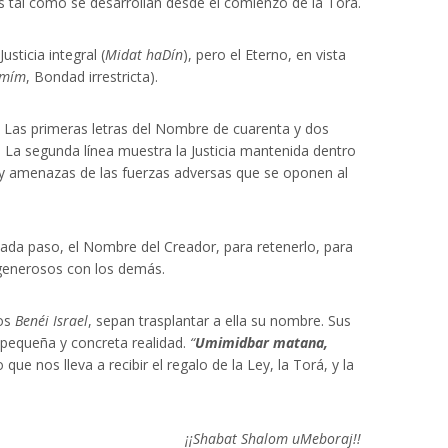
D´s tal como se desarrollan desde el comienzo de la Torá.
sticia integral (
Midat haDín
), pero el Eterno, en vista
amím
, Bondad irrestricta).
el. Las primeras letras del Nombre de cuarenta y dos
 La segunda línea muestra la Justicia mantenida dentro
as y amenazas de las fuerzas adversas que se oponen al
 cada paso, el Nombre del Creador, para retenerlo, para
r generosos con los demás.
los
Benéi Israel
, sepan trasplantar a ella su nombre. Sus
 pequeña y concreta realidad.
“
Umimidbar matana,
que nos lleva a recibir el regalo de la Ley, la Torá, y la
¡¡Shabat Shalom uMeboraj!!