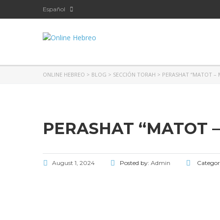
Español
ONLINE HEBREO
>
BLOG
>
SECCIÓN TORAH
>
PERASHAT “MATOT – 
PERASHAT “MATOT –
August 1, 2024
Posted by:
Admin
Categor