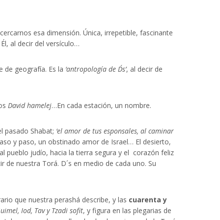
ercarnos esa dimensión. Única, irrepetible, fascinante
l, al decir del versículo…
se de geografía. Es la
‘antropología de D´s’
, al decir de
ros
David hamelej
…En cada estación, un nombre.
 el pasado Shabat;
‘el amor de tus esponsales, al caminar
so y paso, un obstinado amor de Israel… El desierto,
 pueblo judío, hacia la tierra segura y el corazón feliz
ir de nuestra Torá. D´s en medio de cada uno. Su
rario que nuestra perashá describe, y las
cuarenta y
Guimel, Iod, Tav y Tzadi sofit
, y figura en las plegarias de