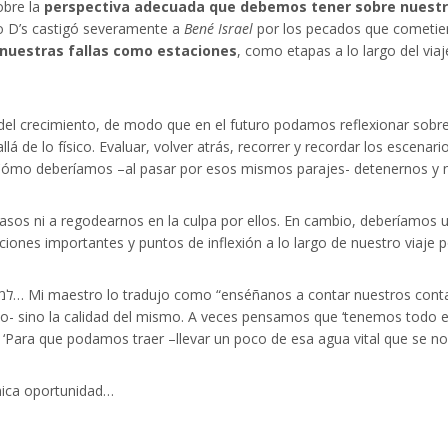
obre la
perspectiva adecuada que debemos tener sobre nuestro
mo D’s castigó severamente a
Bené Israel
por los pecados que cometier
nuestras fallas como estaciones
, como etapas a lo largo del via
del crecimiento, de modo que en el futuro podamos reflexionar sobre
 de lo físico. Evaluar, volver atrás, recorrer y recordar los escena
o deberíamos –al pasar por esos mismos parajes- detenernos y n
asos ni a regodearnos en la culpa por ellos. En cambio, deberíamos 
iones importantes y puntos de inflexión a lo largo de nuestro viaje po
o- sino la calidad del mismo. A veces pensamos que ‘tenemos todo el
ונביא ” concluía el sabio rey. ‘Para que podamos traer –llevar un poco de esa agua vital q
nica oportunidad…