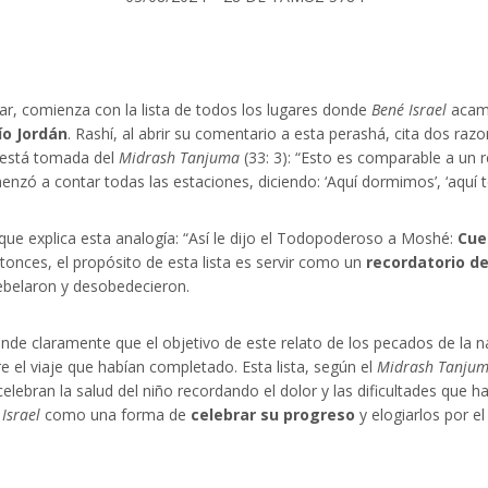
ar, comienza con la lista de todos los lugares donde
Bené Israel
acam
ío Jordán
. Rashí, al abrir su comentario a esta perashá, cita dos raz
s está tomada del
Midrash Tanjuma
(33: 3): “Esto es comparable a un r
zó a contar todas las estaciones, diciendo: ‘Aquí dormimos’, ‘aquí tení
 que explica esta analogía: “Así le dijo el Todopoderoso a Moshé:
Cue
ntonces, el propósito de esta lista es servir como un
recordatorio d
rebelaron y desobedecieron.
ende claramente que el objetivo de este relato de los pecados de la 
re el viaje que habían completado. Esta lista, según el
Midrash Tanju
ño celebran la salud del niño recordando el dolor y las dificultades qu
Israel
como una forma de
celebrar su progreso
y elogiarlos por e