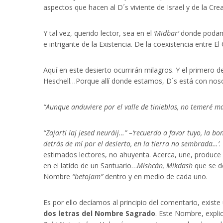
aspectos que hacen al D´s viviente de Israel y de la Cre
Y tal vez, querido lector, sea en el
‘Midbar’
donde podamos
e intrigante de la Existencia. De la coexistencia entre E
Aquí en este desierto ocurrirán milagros. Y el primero de
Heschell…Porque allí donde estamos, D´s está con nos
“Aunque anduviere por el valle de tinieblas, no temeré 
“Zajarti laj jesed neuráij…”
–‘recuerdo a favor tuyo, la bo
detrás de mí por el desierto, en la tierra no sembrada…’
.
estimados lectores, no ahuyenta. Acerca, une, produce ví
en el latido de un Santuario…
Mishcán, Mikdash
que se de
Nombre
“betojam”
dentro y en medio de cada uno.
Es por ello decíamos al principio del comentario, existe
dos letras del Nombre Sagrado
. Este Nombre, explic