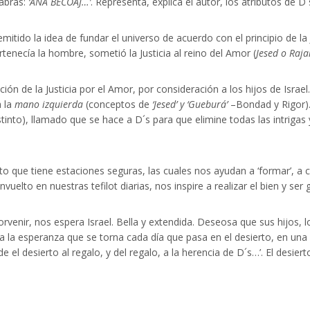
labras:
‘ANA BECOAJ…’
. Representa, explica el autor, los atributos de 
itido la idea de fundar el universo de acuerdo con el principio de la Ju
rtenecía la hombre, sometió la Justicia al reino del Amor (
Jesed o Raj
ción de la Justicia por el Amor, por consideración a los hijos de Isra
 la
mano izquierda
(conceptos de
‘Jesed’ y ‘Gueburá’
–Bondad y Rigor).
nstinto), llamado que se hace a D´s para que elimine todas las intrig
to que tiene estaciones seguras, las cuales nos ayudan a ‘formar’, a
uelto en nuestras tefilot diarias, nos inspire a realizar el bien y se
porvenir, nos espera Israel. Bella y extendida. Deseosa que sus hijos, 
 a la esperanza que se torna cada día que pasa en el desierto, en una
el desierto al regalo, y del regalo, a la herencia de D´s…’. El desierto 