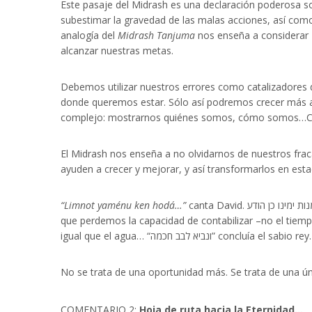
Este pasaje del Midrash es una declaración poderosa s
subestimar la gravedad de las malas acciones, así co
analogía del
Midrash Tanjuma
nos enseña a considerar
alcanzar nuestras metas.
Debemos utilizar nuestros errores como catalizadores 
donde queremos estar. Sólo así podremos crecer más allá
complejo: mostrarnos quiénes somos, cómo somos…Cóm
El Midrash nos enseña a no olvidarnos de nuestros frac
ayuden a crecer y mejorar, y así transformarlos en estac
“Limnot yaménu ken hodá…”
canta David. למנות ימינו כן הודע… Mi maestro lo tradujo como “enséñanos a contar nuestros contados días”. Y tenía razón. ¡Cuánta! Porque parece ser
que perdemos la capacidad de contabilizar –no el tiemp
igual que el agua… “לבב חכמה
No se trata de una oportunidad más. Se trata de una ú
COMENTARIO 2:
Hoja de ruta hacia la Eternidad
…