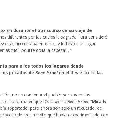
paron
durante el transcurso de su viaje de
ones diferentes por las cuales la sagrada Torá consideró
ey cuyo hijo estaba enfermo, y lo llevó a un lugar
as frío’, ‘Aquí te dolía la cabeza’… ”
nta para ellos todos los lugares donde
e los pecados de
Bené Israel
en el desierto
, todas
nación, no es condenar al pueblo por sus malas
ma
, es la forma en que D’s le dice a
Bené Israel
: “
Mira lo
e había soportado, pero ahora son solo un recuerdo, de
l proceso de crecimiento que habían experimentado con